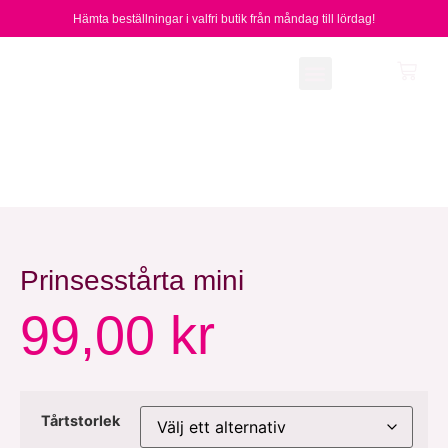
Hämta beställningar i valfri butik från måndag till lördag!
Vårt sortiment
Om oss
Prinsesstårta mini
99,00
kr
Tårtstorlek