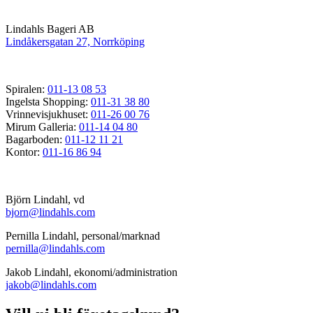
Lindahls Bageri AB
Lindåkersgatan 27, Norrköping
Spiralen:
011-13 08 53
Ingelsta Shopping:
011-31 38 80
Vrinnevisjukhuset:
011-26 00 76
Mirum Galleria:
011-14 04 80
Bagarboden:
011-12 11 21
Kontor:
011-16 86 94
Björn Lindahl, vd
bjorn@lindahls.com
Pernilla Lindahl, personal/marknad
pernilla@lindahls.com
Jakob Lindahl, ekonomi/administration
jakob@lindahls.com