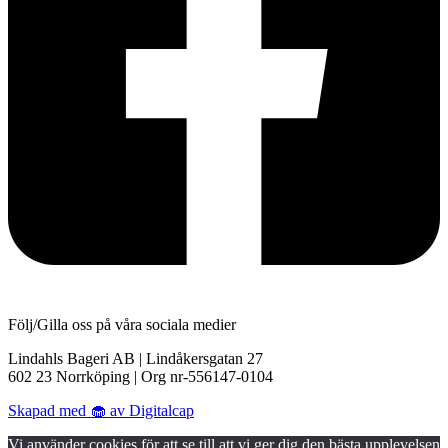
Följ/Gilla oss på våra sociala medier
Lindahls Bageri AB | Lindåkersgatan 27
602 23 Norrköping | Org nr-556147-0104
Skapad med 🧁 av Digitalcap
Vi använder cookies för att se till att vi ger dig den bästa upplevelsen