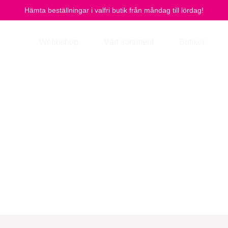
Hämta beställningar i valfri butik från måndag till lördag!
Webbshop
Vårt sortiment
Butiker