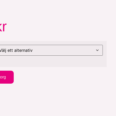
kr
korg