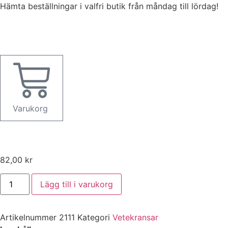
Hoppa
Hämta beställningar i valfri butik från måndag till lördag!
till
innehåll
Varukorg
82,00
kr
Kanelkrans
Lägg till i varukorg
mängd
Artikelnummer
2111
Kategori
Vetekransar