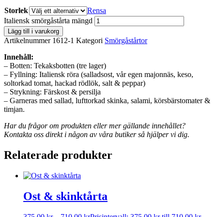
Storlek
Rensa
Italiensk smörgåstårta mängd
Lägg till i varukorg
Artikelnummer
1612-1
Kategori
Smörgåstårtor
Innehåll:
– Botten: Tekaksbotten (tre lager)
– Fyllning: Italiensk röra (salladsost, vår egen majonnäs, keso,
soltorkad tomat, hackad rödlök, salt & peppar)
– Strykning: Färskost & persilja
– Garneras med sallad, lufttorkad skinka, salami, körsbärstomater &
timjan.
Har du frågor om produkten eller mer gällande innehållet?
Kontakta oss direkt i någon av våra butiker så hjälper vi dig.
Relaterade produkter
Ost & skinktårta
375,00
kr
–
710,00
kr
Prisintervall: 375,00 kr till 710,00 kr