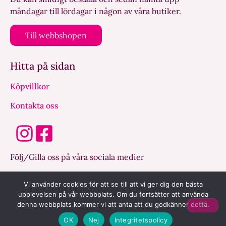
måndagar till lördagar i någon av våra butiker.
Till webbshopen
Hitta på sidan
Köpvillkor
Kontakta oss
Följ/Gilla oss på våra sociala medier
Vi använder cookies för att se till att vi ger dig den bästa
Lindahls Bageri AB | Lindåkersgatan 27
upplevelsen på vår webbplats. Om du fortsätter att använda
602 23 Norrköping | Org nr-556147-0104
denna webbplats kommer vi att anta att du godkänner detta.
Skapad med
av Digitalcap
OK
Nej
Integritetspolicy