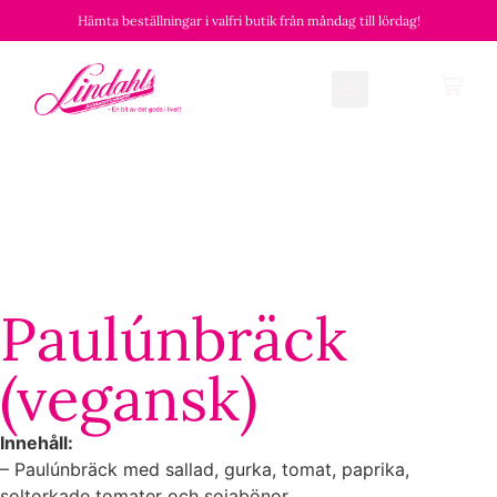
Hämta beställningar i valfri butik från måndag till lördag!
Paulúnbräck
(vegansk)
Innehåll:
– Paulúnbräck med sallad, gurka, tomat, paprika,
soltorkade tomater och sojabönor.