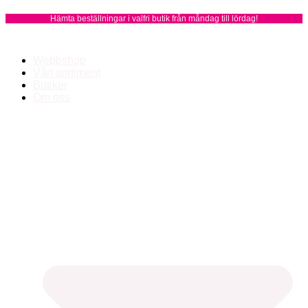
Hoppa
Hämta beställningar i valfri butik från måndag till lördag!
till
innehåll
Webbshop
Vårt sortiment
Butiker
Om oss