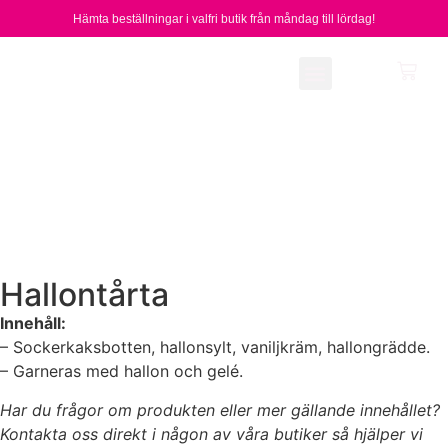
Hämta beställningar i valfri butik från måndag till lördag!
Vårt sortiment
Om oss
Hallontårta
Innehåll:
– Sockerkaksbotten, hallonsylt, vaniljkräm, hallongrädde.
– Garneras med hallon och gelé.
Har du frågor om produkten eller mer gällande innehållet?
Kontakta oss direkt i någon av våra butiker så hjälper vi