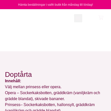
Hämta beställningar i valfri butik från måndag till lördag!
Vårt sortiment
Om oss
Doptårta
Innehåll:
Välj mellan prinsess eller opera.
Opera – Sockerkaksbotten, gräddkräm (vaniljkräm och
grädde blandat), skivade bananer.
Prinsess– Sockerkaksbotten, hallonsylt, gräddkräm
(vaniljkräm och grädde blandat).